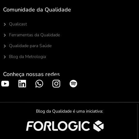
Comunidade da Qualidade
Qualicast
Ferramentas da Qualidade
Qualidade para Saúde
Blog da Metrologia
Conheça nossas redes
S
p
o
t
Blog da Qualidade é uma iniciativa:
i
f
y