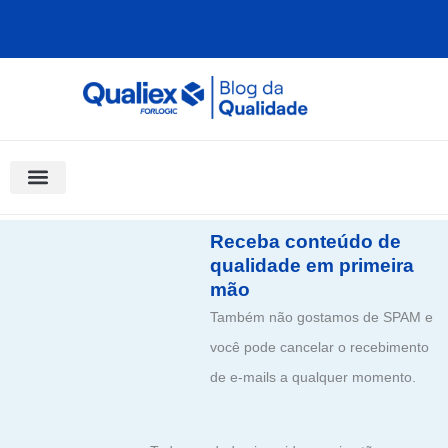
Ir
para
o
conteúdo
Software Para Qualidade
Materiais Gratuitos
Quality Assistant (IA)
Coluna Saber Gestão
Receba conteúdo de
qualidade em primeira
mão
Também não gostamos de SPAM e
você pode cancelar o recebimento
de e-mails a qualquer momento.