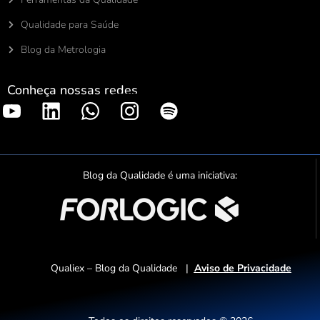
Qualidade para Saúde
Blog da Metrologia
Conheça nossas redes
S
p
o
t
Blog da Qualidade é uma iniciativa:
i
f
y
Qualiex – Blog da Qualidade |
Aviso de Privacidade