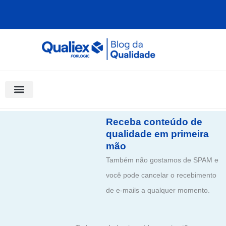
Ir
para
o
conteúdo
Software Para Qualidade
Materiais Gratuitos
Quality Assistant (IA)
Coluna Saber Gestão
Receba conteúdo de
qualidade em primeira
mão
Também não gostamos de SPAM e
você pode cancelar o recebimento
de e-mails a qualquer momento.