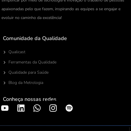
simplificar por meio de tecnologia e inovação o trabalho de pessoas
apaixonadas pelo que fazem, inspirando as equipes a se engajar e
evoluir no caminho da excelência!
Comunidade da Qualidade
Qualicast
Ferramentas da Qualidade
Qualidade para Saúde
Blog da Metrologia
Conheça nossas redes
S
p
o