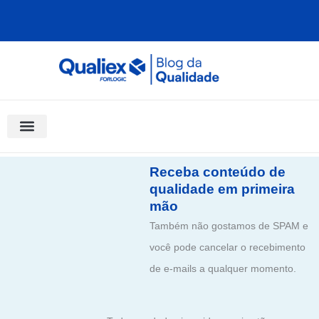
Ir
para
o
conteúdo
Software Para Qualidade
Materiais Gratuitos
Quality Assistant (IA)
Coluna Saber Gestão
Receba conteúdo de
qualidade em primeira
mão
Também não gostamos de SPAM e
você pode cancelar o recebimento
de e-mails a qualquer momento.