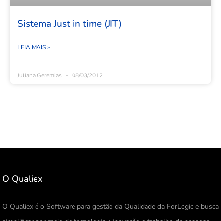
Sistema Just in time (JIT)
LEIA MAIS »
Juliana Geremias
08/03/2012
O Qualiex
O Qualiex é o Software para gestão da Qualidade da ForLogic e busca