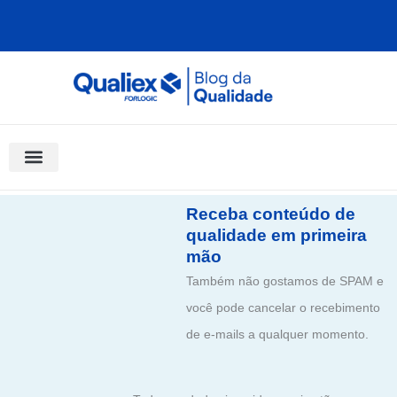
Ir
para
o
conteúdo
Software Para Qualidade
Materiais Gratuitos
Quality Assistant (IA)
Coluna Saber Gestão
Receba conteúdo de
qualidade em primeira
mão
Também não gostamos de SPAM e
você pode cancelar o recebimento
de e-mails a qualquer momento.