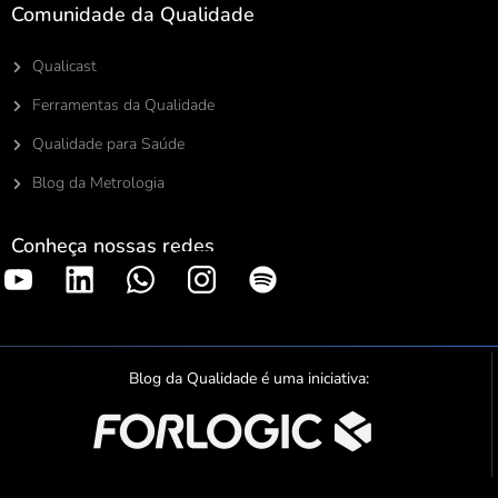
Comunidade da Qualidade
Qualicast
Ferramentas da Qualidade
Qualidade para Saúde
Blog da Metrologia
Conheça nossas redes
S
p
o
t
Blog da Qualidade é uma iniciativa:
i
f
y