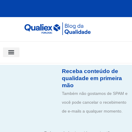
Ir
para
o
conteúdo
Software Para Qualidade
Materiais Gratuitos
Quality Assistant (IA)
Coluna Saber Gestão
Receba conteúdo de
qualidade em primeira
mão
Também não gostamos de SPAM e
você pode cancelar o recebimento
de e-mails a qualquer momento.