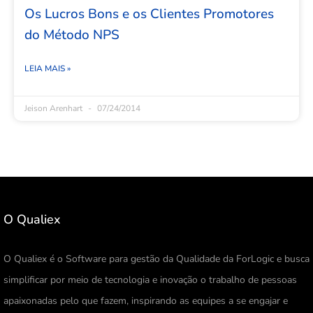
Os Lucros Bons e os Clientes Promotores
do Método NPS
LEIA MAIS »
Jeison Arenhart
07/24/2014
O Qualiex
O Qualiex é o Software para gestão da Qualidade da ForLogic e busca
simplificar por meio de tecnologia e inovação o trabalho de pessoas
apaixonadas pelo que fazem, inspirando as equipes a se engajar e