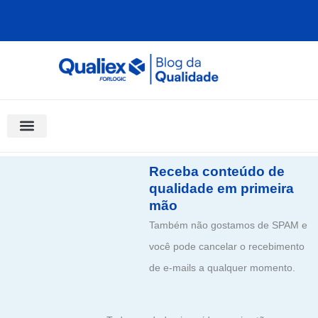
Ir
para
o
conteúdo
Software Para Qualidade
Materiais Gratuitos
Quality Assistant (IA)
Coluna Saber Gestão
Receba conteúdo de
qualidade em primeira
mão
Também não gostamos de SPAM e
você pode cancelar o recebimento
de e-mails a qualquer momento.