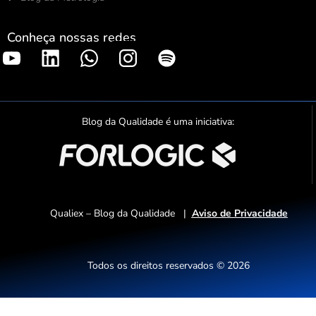
Conheça nossas redes
S
p
o
t
Blog da Qualidade é uma iniciativa:
i
f
y
Qualiex – Blog da Qualidade |
Aviso de Privacidade
Todos os direitos reservados © 2026