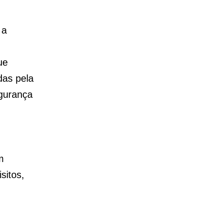
 a
ue
das pela
egurança
m
sitos,