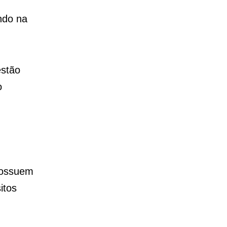
indo na
estão
o
possuem
itos