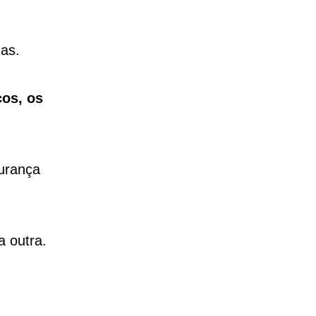
as.
ços, os
gurança
a outra.