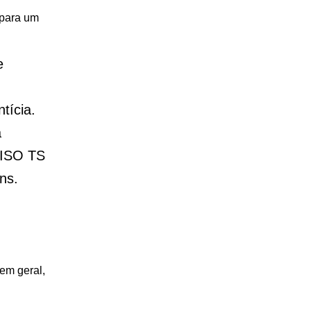
 para um
e
tícia.
a
 ISO TS
ns.
em geral,