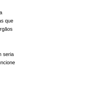
a
as que
órgãos
 seria
uncione