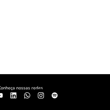
Conheça nossas redes
S
p