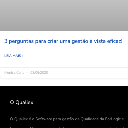
3 perguntas para criar uma gestão à vista eficaz!
LEIA MAIS »
Monise Carla
03/05/2020
O Qualiex
O Qualiex é o Software para gestão da Qualidade da ForLogic e