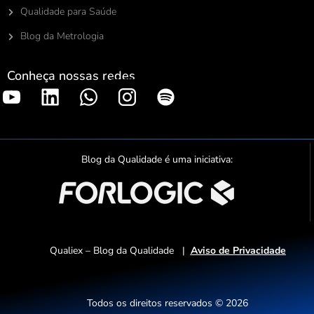
Qualidade para Saúde
Blog da Metrologia
Conheça nossas redes
S
p
o
t
Blog da Qualidade é uma iniciativa:
i
f
y
Qualiex – Blog da Qualidade |
Aviso de Privacidade
Todos os direitos reservados © 2026