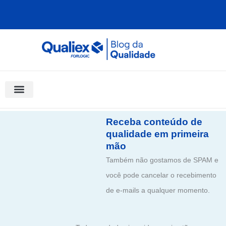
Ir
para
o
conteúdo
Software Para Qualidade
Materiais Gratuitos
Quality Assistant (IA)
Coluna Saber Gestão
Receba conteúdo de
qualidade em primeira
mão
Também não gostamos de SPAM e
você pode cancelar o recebimento
de e-mails a qualquer momento.