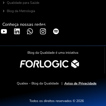
Qualidade para Saúde
Blog da Metrologia
Conheça nossas redes
S
p
o
t
Blog da Qualidade é uma iniciativa:
i
f
y
Qualiex – Blog da Qualidade |
Aviso de Privacidade
Todos os direitos reservados © 2026