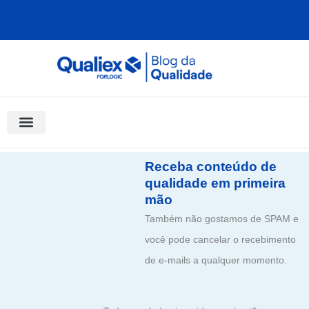
Ir
para
o
conteúdo
Software Para Qualidade
Materiais Gratuitos
Quality Assistant (IA)
Coluna Saber Gestão
Receba conteúdo de
qualidade em primeira
mão
Também não gostamos de SPAM e
você pode cancelar o recebimento
de e-mails a qualquer momento.