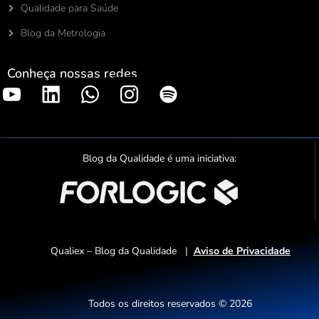
Qualidade para Saúde
Blog da Metrologia
Conheça nossas redes
S
p
o
t
Blog da Qualidade é uma iniciativa:
i
f
y
Qualiex – Blog da Qualidade |
Aviso de Privacidade
Todos os direitos reservados © 2026