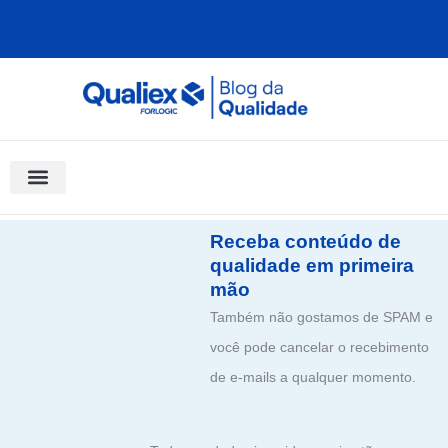
Ir
para
o
conteúdo
Software Para Qualidade
Materiais Gratuitos
Quality Assistant (IA)
Coluna Saber Gestão
Receba conteúdo de
qualidade em primeira
mão
Também não gostamos de SPAM e
você pode cancelar o recebimento
de e-mails a qualquer momento.