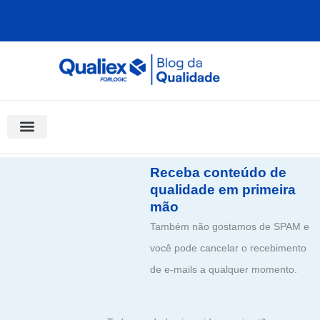
Ir
para
o
conteúdo
Software Para Qualidade
Materiais Gratuitos
Quality Assistant (IA)
Coluna Saber Gestão
Receba conteúdo de
qualidade em primeira
mão
Também não gostamos de SPAM e
você pode cancelar o recebimento
de e-mails a qualquer momento.