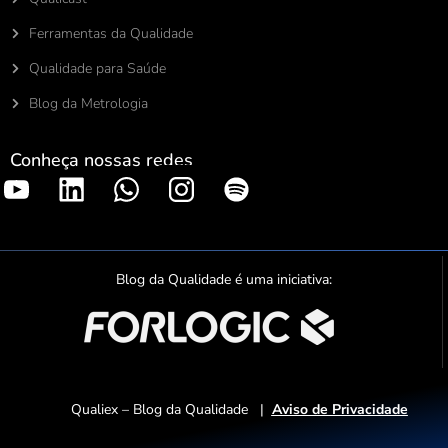
Ferramentas da Qualidade
Qualidade para Saúde
Blog da Metrologia
Conheça nossas redes
S
p
o
t
Blog da Qualidade é uma iniciativa:
i
f
y
Qualiex – Blog da Qualidade |
Aviso de Privacidade