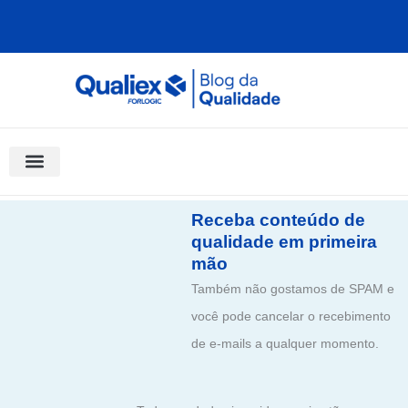
Ir
para
o
conteúdo
Software Para Qualidade
Materiais Gratuitos
Quality Assistant (IA)
Coluna Saber Gestão
Receba conteúdo de
qualidade em primeira
mão
Também não gostamos de SPAM e
você pode cancelar o recebimento
de e-mails a qualquer momento.