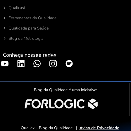
Qualicast
Ferramentas da Qualidade
Qualidade para Saúde
Blog da Metrologia
Conheça nossas redes
S
p
o
t
Blog da Qualidade é uma iniciativa:
i
f
y
Qualiex – Blog da Qualidade |
Aviso de Privacidade