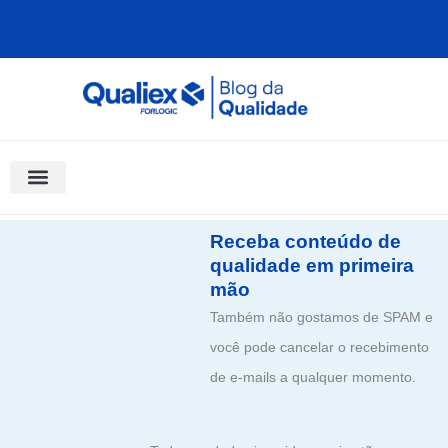
Ir
para
o
conteúdo
Software Para Qualidade
Materiais Gratuitos
Quality Assistant (IA)
Coluna Saber Gestão
Receba conteúdo de
qualidade em primeira
mão
Também não gostamos de SPAM e
você pode cancelar o recebimento
de e-mails a qualquer momento.