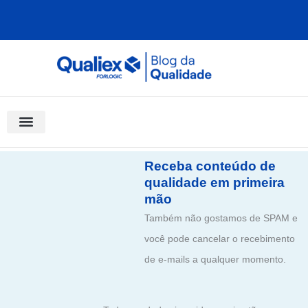
Ir
para
o
conteúdo
Software Para Qualidade
Materiais Gratuitos
Quality Assistant (IA)
Coluna Saber Gestão
Receba conteúdo de
qualidade em primeira
mão
Também não gostamos de SPAM e
você pode cancelar o recebimento
de e-mails a qualquer momento.