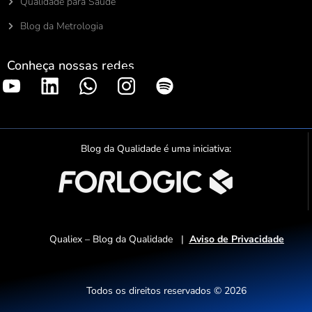
Qualidade para Saúde
Blog da Metrologia
Conheça nossas redes
S
p
o
t
Blog da Qualidade é uma iniciativa:
i
f
y
Qualiex – Blog da Qualidade |
Aviso de Privacidade
Todos os direitos reservados © 2026