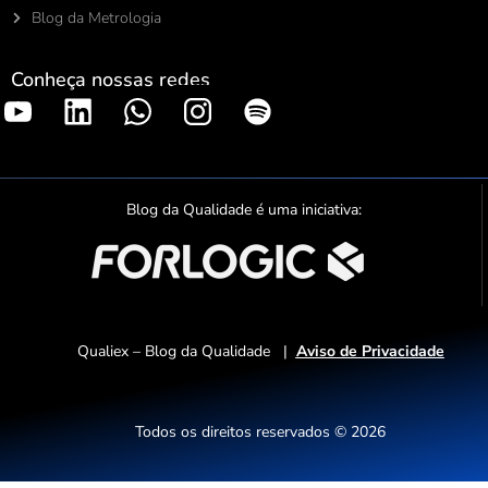
Blog da Metrologia
Conheça nossas redes
S
p
o
t
Blog da Qualidade é uma iniciativa:
i
f
y
Qualiex – Blog da Qualidade |
Aviso de Privacidade
Todos os direitos reservados © 2026