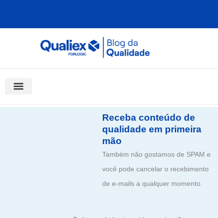
Ir
para
o
conteúdo
Software Para Qualidade
Materiais Gratuitos
Quality Assistant (IA)
Coluna Saber Gestão
Receba conteúdo de
qualidade em primeira
mão
Também não gostamos de SPAM e
você pode cancelar o recebimento
de e-mails a qualquer momento.