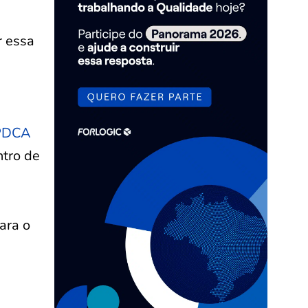
r essa
 PDCA
ntro de
ara o