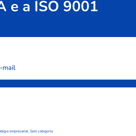
 e a ISO 9001
-mail
atégia empresarial
,
Sem categoria