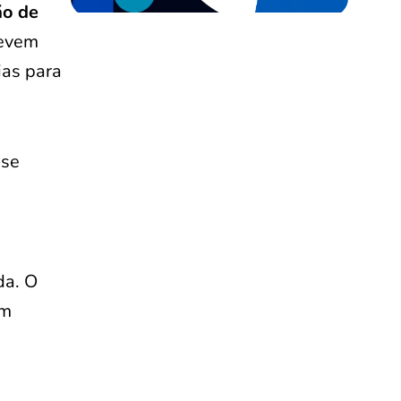
ão de
devem
ias para
-se
da. O
em