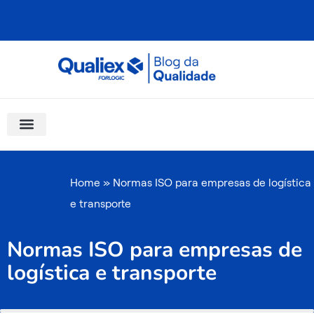
Ir
para
o
conteúdo
Software Para Qualidade
Materiais Gratuitos
Quality Assistant (IA)
Coluna Saber Gestão
Home
»
Normas ISO para empresas de logística
e transporte
Normas ISO para empresas de
logística e transporte