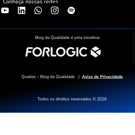
Conheça nossas redes
S
p
o
t
Blog da Qualidade é uma iniciativa:
i
f
y
Qualiex – Blog da Qualidade |
Aviso de Privacidade
Todos os direitos reservados © 2026