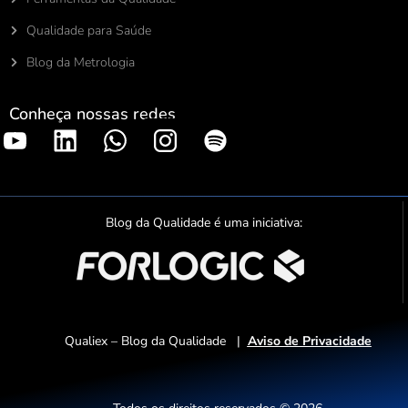
Qualidade para Saúde
Blog da Metrologia
Conheça nossas redes
S
p
o
t
Blog da Qualidade é uma iniciativa:
i
f
y
Qualiex – Blog da Qualidade |
Aviso de Privacidade