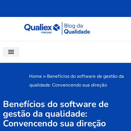
Ir
para
o
conteúdo
Software Para Qualidade
Materiais Gratuitos
Quality Assistant (IA)
Coluna Saber Gestão
Home
»
Benefícios do software de gestão da
qualidade: Convencendo sua direção
Benefícios do software de
gestão da qualidade:
Convencendo sua direção