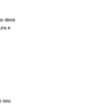
ão deve
ura e
o seu