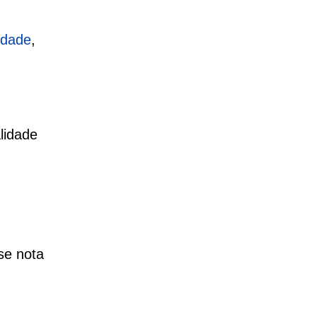
idade
,
lidade
se nota