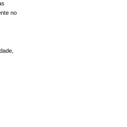
as
ente no
idade,