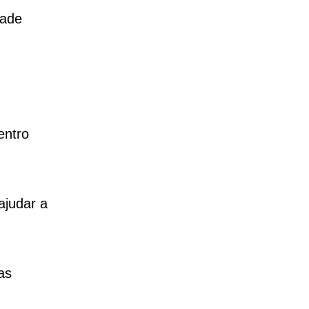
dade
entro
ajudar a
as