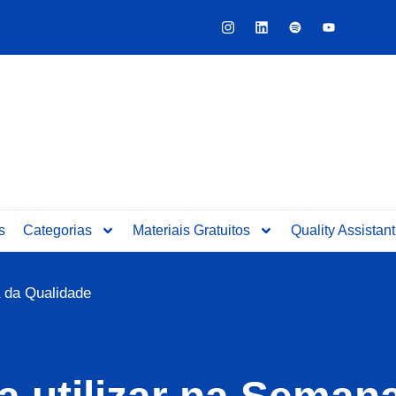
Y
o
u
t
u
b
e
s
Categorias
Materiais Gratuitos
Quality Assistant
a da Qualidade