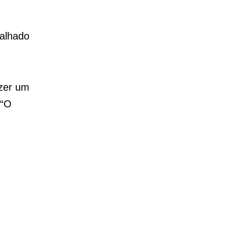
balhado
azer um
 “O