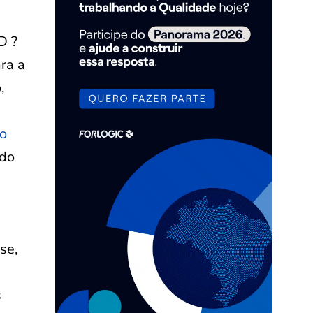
D ?
ra a
,
so
 do
se,
s