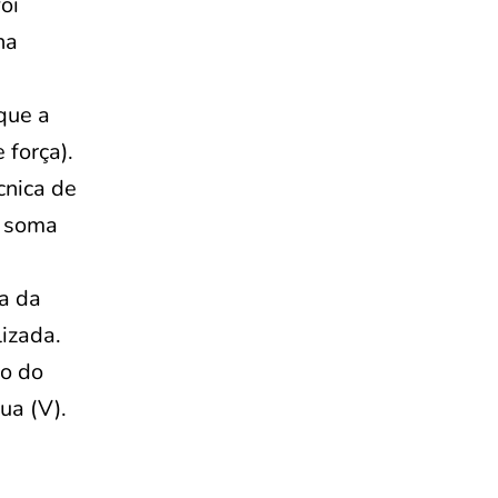
oi
na
que a
 força).
cnica de
a soma
ca da
lizada.
ão do
ua (V).