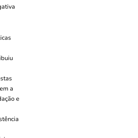
gativa
icas
ibuiu
ostas
tem a
dação e
stência