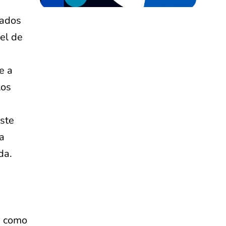
cados
vel de
e a
los
ste
ra
da.
s como