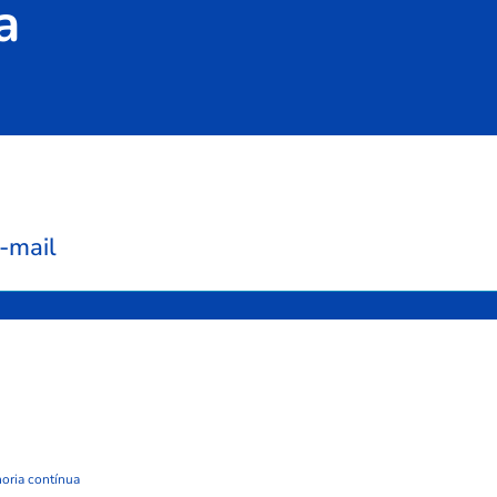
a
-mail
oria contínua