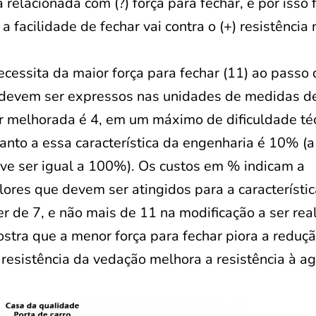
 relacionada com (?) força para fechar, e por isso f
a facilidade de fechar vai contra o (+) resistência 
ecessita da maior força para fechar (11) ao passo 
s devem ser expressos nas unidades de medidas de
ser melhorada é 4, em um máximo de dificuldade té
anto a essa característica da engenharia é 10% (
eve ser igual a 100%). Os custos em % indicam a
lores que devem ser atingidos para a característi
r de 7, e não mais de 11 na modificação a ser rea
ostra que a menor força para fechar piora a reduç
a resistência da vedação melhora a resistência à ag