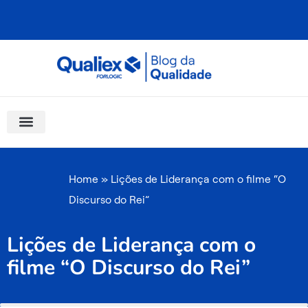
Ir
para
o
conteúdo
Software Para Qualidade
Materiais Gratuitos
Quality Assistant (IA)
Coluna Saber Gestão
Home
»
Lições de Liderança com o filme “O
Discurso do Rei”
Lições de Liderança com o
filme “O Discurso do Rei”