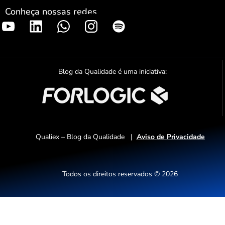
Conheça nossas redes
S
p
o
t
Blog da Qualidade é uma iniciativa:
i
f
y
Qualiex – Blog da Qualidade |
Aviso de Privacidade
Todos os direitos reservados © 2026