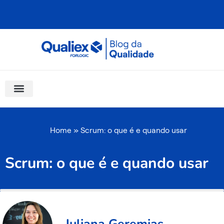
Ir
para
o
conteúdo
Software Para Qualidade
Materiais Gratuitos
Quality Assistant (IA)
Coluna Saber Gestão
Home
»
Scrum: o que é e quando usar
Scrum: o que é e quando usar
Juliana Geremias