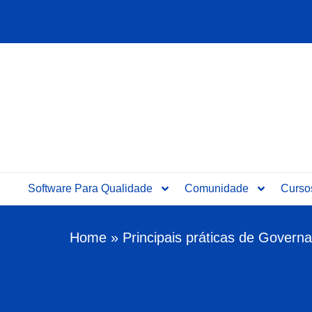
Ir
para
o
conteúdo
Software Para Qualidade
Comunidade
Curso
Home
»
Principais práticas de Gover