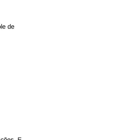
ole de
ações. E