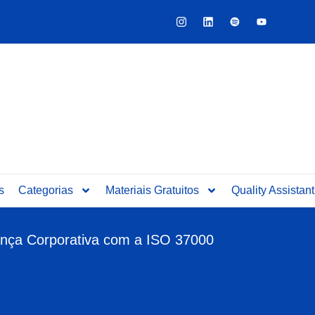
Y
o
u
t
u
b
e
s
Categorias
Materiais Gratuitos
Quality Assistant
nança Corporativa com a ISO 37000