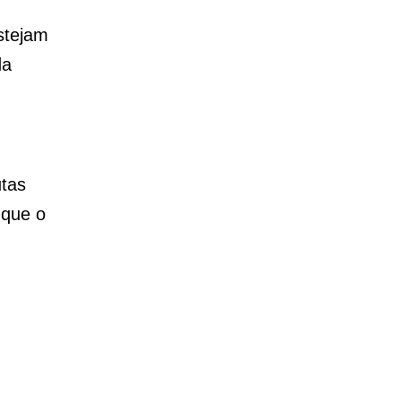
stejam
da
utas
 que o