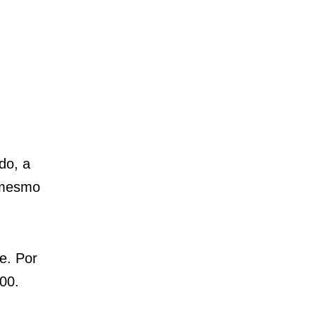
do, a
é mesmo
e. Por
00.