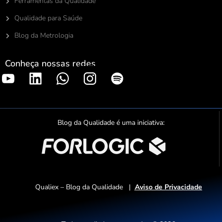
Ferramentas da Qualidade
Qualidade para Saúde
Blog da Metrologia
Conheça nossas redes
S
p
o
t
Blog da Qualidade é uma iniciativa:
i
f
y
Qualiex – Blog da Qualidade |
Aviso de Privacidade