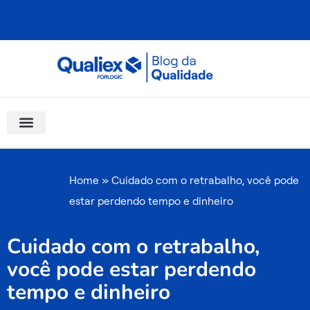
Ir
para
o
conteúdo
Software Para Qualidade
Materiais Gratuitos
Quality Assistant (IA)
Coluna Saber Gestão
Home
»
Cuidado com o retrabalho, você pode
estar perdendo tempo e dinheiro
Cuidado com o retrabalho,
você pode estar perdendo
tempo e dinheiro