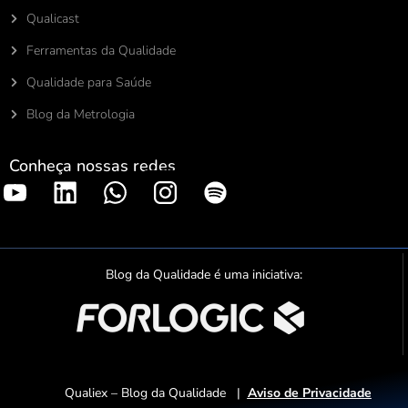
Qualicast
Ferramentas da Qualidade
Qualidade para Saúde
Blog da Metrologia
Conheça nossas redes
S
p
o
t
Blog da Qualidade é uma iniciativa:
i
f
y
Qualiex – Blog da Qualidade |
Aviso de Privacidade