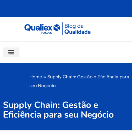
Ir
para
o
conteúdo
Software Para Qualidade
Materiais Gratuitos
Quality Assistant (IA)
Coluna Saber Gestão
Home
»
Supply Chain: Gestão e Eficiência para
seu Negócio
Supply Chain: Gestão e
Eficiência para seu Negócio