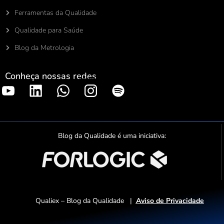
Ferramentas da Qualidade
Qualidade para Saúde
Blog da Metrologia
Conheça nossas redes
S
p
o
t
Blog da Qualidade é uma iniciativa:
i
f
y
Qualiex – Blog da Qualidade |
Aviso de Privacidade