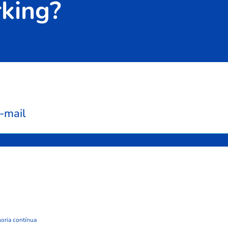
king?
-mail
oria contínua