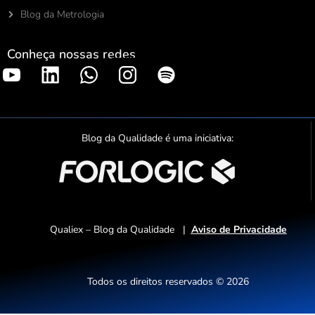
Blog da Metrologia
Conheça nossas redes
S
p
o
t
Blog da Qualidade é uma iniciativa:
i
f
y
Qualiex – Blog da Qualidade |
Aviso de Privacidade
Todos os direitos reservados © 2026