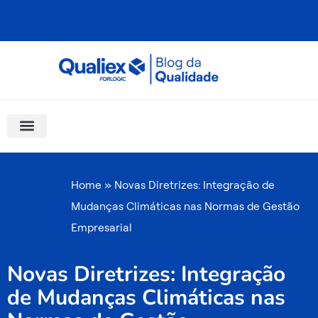
Ir
para
o
conteúdo
Software Para Qualidade
Materiais Gratuitos
Quality Assistant (IA)
Coluna Saber Gestão
Home
»
Novas Diretrizes: Integração de
Mudanças Climáticas nas Normas de Gestão
Empresarial
Novas Diretrizes: Integração
de Mudanças Climáticas nas