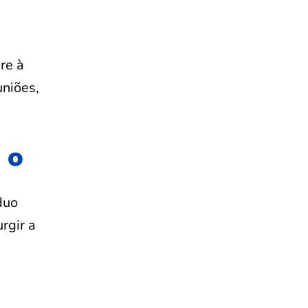
re à
niões,
 o
duo
rgir a