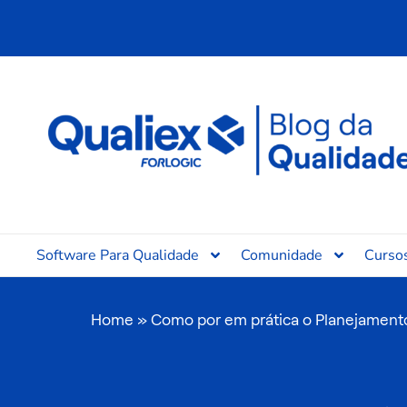
Ir
para
o
conteúdo
Software Para Qualidade
Comunidade
Curso
Home
»
Como por em prática o Planejamento 