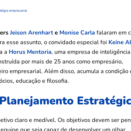
atégia empresarial
ters
Jeison Arenhart
e
Monise Carla
falaram em 
ra esse assunto, o convidado especial foi
Keine A
ra a
Horus Mentoria
, uma empresa de inteligência
nstruída por mais de 25 anos como empresário,
iro empresarial. Além disso, acumula a condição
cios, educação e filosofia.
Planejamento Estratégi
etivo claro e medível. Os objetivos devem ser pe
a equipe que seja capaz de desenvolver um olhar