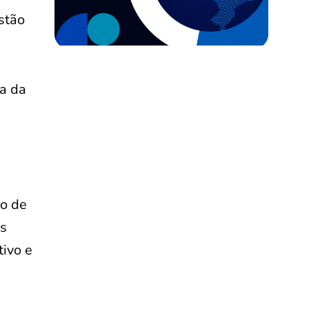
stão
 a da
do de
os
tivo e