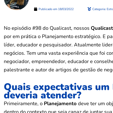
Publicado em
18/03/2022
Categoria:
Estr
No episódio #98 do Qualicast, nossos
Qualicas
por em prática o Planejamento estratégico. E pa
líder, educador e pesquisador. Atualmente lide
negócios. Tem uma vasta experiência que foi co
negociador, empreendedor, educador e conselhe
palestrante e autor de artigos de gestão de negó
Quais expectativas um 
deveria atender?
Primeiramente, o
Planejamento
deve ter um obj
dentro do contexto que seja capaz de juntar su