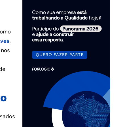
como
lves
,
 nos
 de
co
nsados