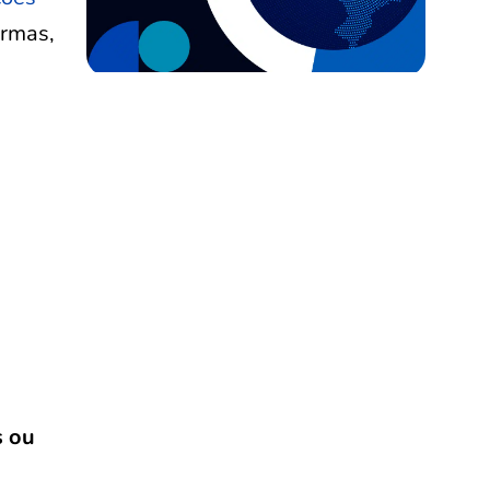
ormas,
s ou