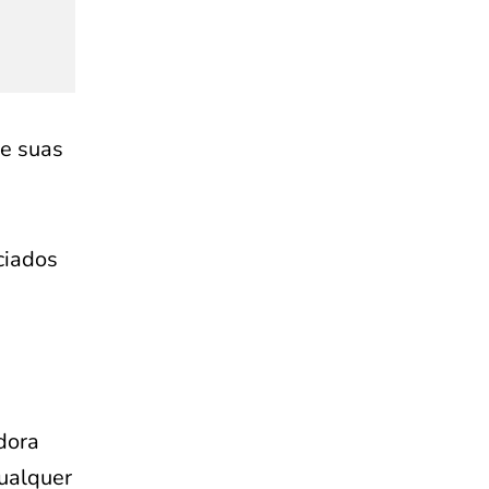
e suas
ciados
dora
qualquer