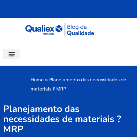
Ir
para
o
conteúdo
Software Para Qualidade
Materiais Gratuitos
Quality Assistant (IA)
Coluna Saber Gestão
Home
»
Planejamento das necessidades de
materiais ? MRP
Planejamento das
necessidades de materiais ?
MRP