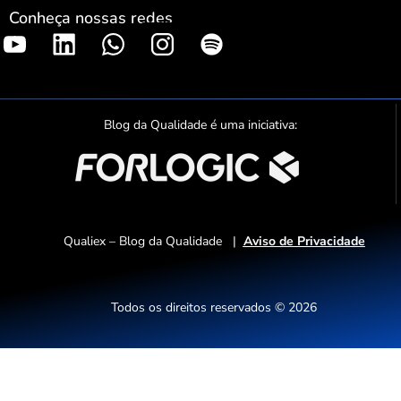
Conheça nossas redes
S
p
o
t
Blog da Qualidade é uma iniciativa:
i
f
y
Qualiex – Blog da Qualidade |
Aviso de Privacidade
Todos os direitos reservados © 2026