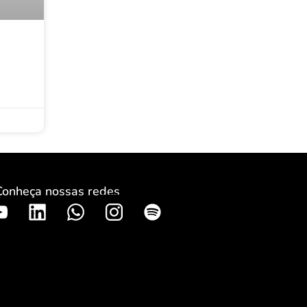
Conheça nossas redes
S
p
o
t
i
f