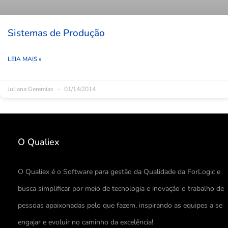
Sistemas de Produção
LEIA MAIS »
Juliana Geremias
01/14/2014
O Qualiex
O Qualiex é o Software para gestão da Qualidade da ForLogic e
busca simplificar por meio de tecnologia e inovação o trabalho de
pessoas apaixonadas pelo que fazem, inspirando as equipes a se
engajar e evoluir no caminho da excelência!