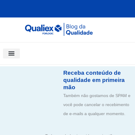
Ir
para
o
conteúdo
Software Para Qualidade
Materiais Gratuitos
Quality Assistant (IA)
Coluna Saber Gestão
Receba conteúdo de
qualidade em primeira
mão
Também não gostamos de SPAM e
você pode cancelar o recebimento
de e-mails a qualquer momento.