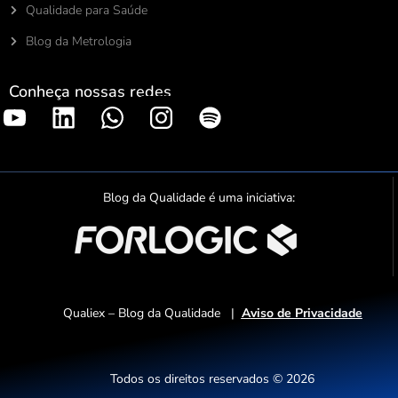
Qualidade para Saúde
Blog da Metrologia
Conheça nossas redes
S
p
o
t
Blog da Qualidade é uma iniciativa:
i
f
y
Qualiex – Blog da Qualidade |
Aviso de Privacidade
Todos os direitos reservados © 2026