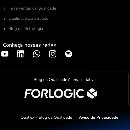
Ferramentas da Qualidade
Qualidade para Saúde
Blog da Metrologia
Conheça nossas redes
S
p
o
t
Blog da Qualidade é uma iniciativa:
i
f
y
Qualiex – Blog da Qualidade |
Aviso de Privacidade