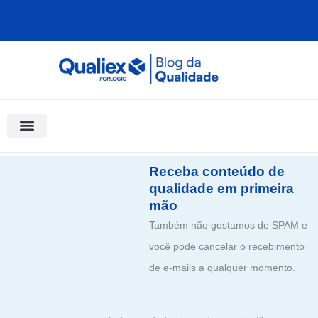
Ir
para
o
conteúdo
Software Para Qualidade
Materiais Gratuitos
Quality Assistant (IA)
Coluna Saber Gestão
Receba conteúdo de
qualidade em primeira
mão
Também não gostamos de SPAM e
você pode cancelar o recebimento
de e-mails a qualquer momento.