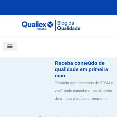
Ir
para
o
conteúdo
Software Para Qualidade
Materiais Gratuitos
Quality Assistant (IA)
Coluna Saber Gestão
Receba conteúdo de
qualidade em primeira
mão
Também não gostamos de SPAM e
você pode cancelar o recebimento
de e-mails a qualquer momento.