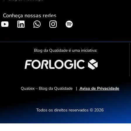
Conheça nossas redes
S
p
o
t
Blog da Qualidade é uma iniciativa:
i
f
y
Qualiex – Blog da Qualidade |
Aviso de Privacidade
Todos os direitos reservados © 2026