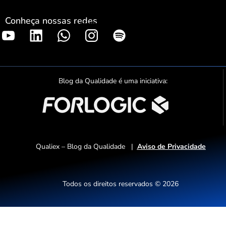
Conheça nossas redes
S
p
o
t
Blog da Qualidade é uma iniciativa:
i
f
y
Qualiex – Blog da Qualidade |
Aviso de Privacidade
Todos os direitos reservados © 2026