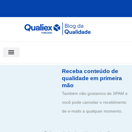
Ir
para
o
conteúdo
Software Para Qualidade
Materiais Gratuitos
Quality Assistant (IA)
Coluna Saber Gestão
Receba conteúdo de
qualidade em primeira
mão
Também não gostamos de SPAM e
você pode cancelar o recebimento
de e-mails a qualquer momento.