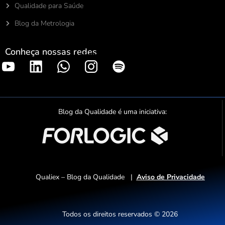
Qualidade para Saúde
Blog da Metrologia
Conheça nossas redes
S
p
o
t
Blog da Qualidade é uma iniciativa:
i
f
y
Qualiex – Blog da Qualidade |
Aviso de Privacidade
Todos os direitos reservados © 2026