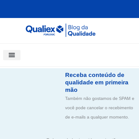
Ir
para
o
conteúdo
Software Para Qualidade
Materiais Gratuitos
Quality Assistant (IA)
Coluna Saber Gestão
Receba conteúdo de
qualidade em primeira
mão
Também não gostamos de SPAM e
você pode cancelar o recebimento
de e-mails a qualquer momento.