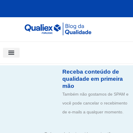
Ir
para
o
conteúdo
Software Para Qualidade
Materiais Gratuitos
Quality Assistant (IA)
Coluna Saber Gestão
Receba conteúdo de
qualidade em primeira
mão
Também não gostamos de SPAM e
você pode cancelar o recebimento
de e-mails a qualquer momento.