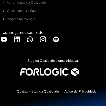
Ferramentas da Qualidade
Qualidade para Saúde
Blog da Metrologia
Conheça nossas redes
S
p
o
t
Blog da Qualidade é uma iniciativa:
i
f
y
Qualiex – Blog da Qualidade |
Aviso de Privacidade