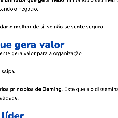
é um fator que gera medo
, limitando o seu melh
itando o negócio.
ar o melhor de si, se não se sente seguro.
ue gera valor
ente gera valor para a organização.
issipa.
ios princípios de Deming
. Este que é o dissemin
alidade.
 líder