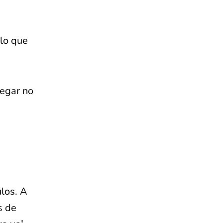
ilo que
hegar no
ulos. A
s de