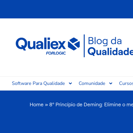
Ir
para
o
conteúdo
Software Para Qualidade
Comunidade
Curso
Home
»
8º Princípio de Deming: Elimine o m