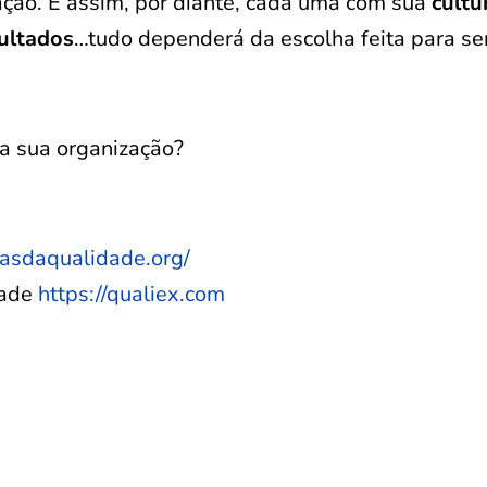
zação. E assim, por diante, cada uma com sua
cultu
ultados
…tudo dependerá da escolha feita para se
na sua organização?
tasdaqualidade.org/
dade
https://qualiex.com