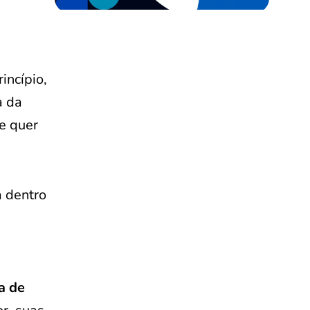
incípio,
a da
le quer
a dentro
ta de