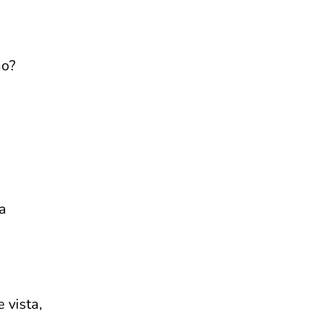
ão?
a
 vista,