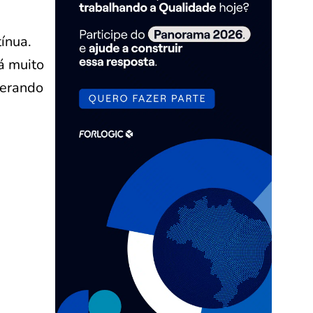
ínua.
á muito
gerando
s