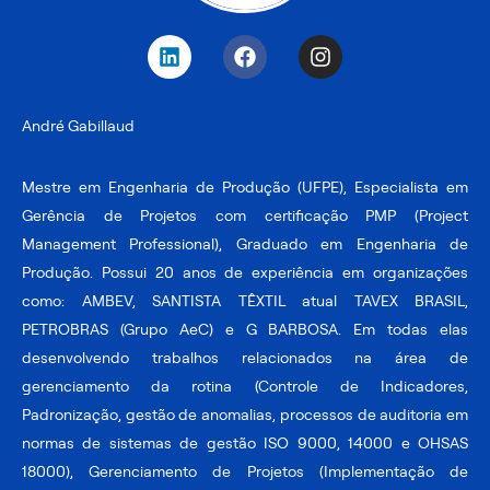
L
F
I
i
a
n
n
c
s
k
e
t
André Gabillaud
e
b
a
d
o
g
i
o
r
Mestre em Engenharia de Produção (UFPE), Especialista em
n
k
a
Gerência de Projetos com certificação PMP (Project
m
Management Professional), Graduado em Engenharia de
Produção. Possui 20 anos de experiência em organizações
como: AMBEV, SANTISTA TÊXTIL atual TAVEX BRASIL,
PETROBRAS (Grupo AeC) e G BARBOSA. Em todas elas
desenvolvendo trabalhos relacionados na área de
gerenciamento da rotina (Controle de Indicadores,
Padronização, gestão de anomalias, processos de auditoria em
normas de sistemas de gestão ISO 9000, 14000 e OHSAS
18000), Gerenciamento de Projetos (Implementação de