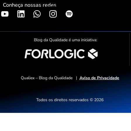
Conheça nossas redes
S
p
o
t
Blog da Qualidade é uma iniciativa:
i
f
y
Qualiex – Blog da Qualidade |
Aviso de Privacidade
Todos os direitos reservados © 2026