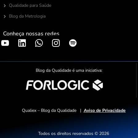
Qualidade para Saúde
Blog da Metrologia
Conheça nossas redes
S
p
o
t
Blog da Qualidade é uma iniciativa:
i
f
y
Qualiex – Blog da Qualidade |
Aviso de Privacidade
Todos os direitos reservados © 2026