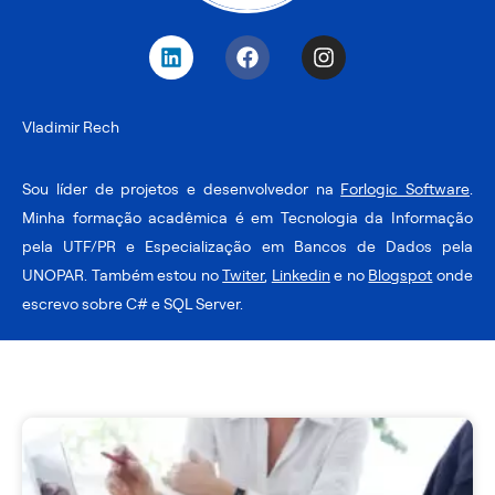
L
F
I
i
a
n
n
c
s
k
e
t
Vladimir Rech
e
b
a
d
o
g
i
o
r
Sou líder de projetos e desenvolvedor na
Forlogic Software
.
n
k
a
Minha formação acadêmica é em Tecnologia da Informação
m
pela UTF/PR e Especialização em Bancos de Dados pela
UNOPAR. Também estou no
Twiter
,
Linkedin
e no
Blogspot
onde
escrevo sobre C# e SQL Server.