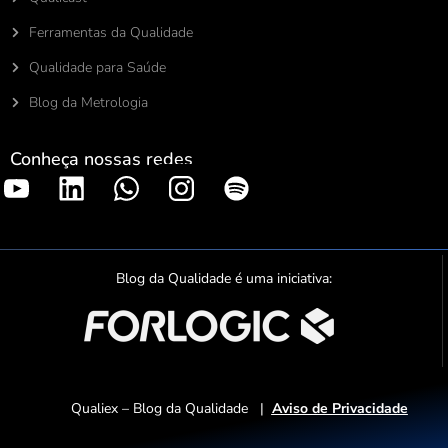
Ferramentas da Qualidade
Qualidade para Saúde
Blog da Metrologia
Conheça nossas redes
S
p
o
t
Blog da Qualidade é uma iniciativa:
i
f
y
Qualiex – Blog da Qualidade |
Aviso de Privacidade