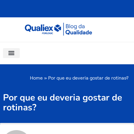
Ir
para
o
conteúdo
Software Para Qualidade
Materiais Gratuitos
Quality Assistant (IA)
Coluna Saber Gestão
Home
»
Por que eu deveria gostar de rotinas?
Por que eu deveria gostar de
rotinas?