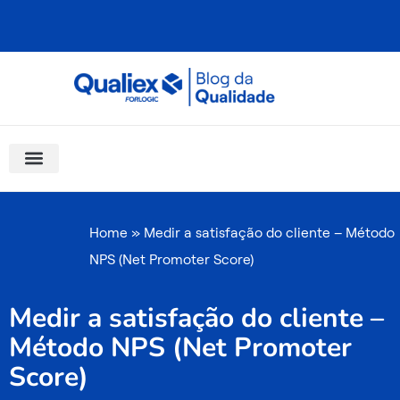
Ir
para
o
conteúdo
Software Para Qualidade
Materiais Gratuitos
Quality Assistant (IA)
Coluna Saber Gestão
Home
»
Medir a satisfação do cliente – Método
NPS (Net Promoter Score)
Medir a satisfação do cliente –
Método NPS (Net Promoter
Score)