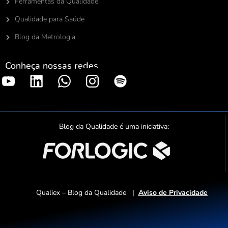
Ferramentas da Qualidade
Qualidade para Saúde
Blog da Metrologia
Conheça nossas redes
S
p
o
t
Blog da Qualidade é uma iniciativa:
i
f
y
Qualiex – Blog da Qualidade |
Aviso de Privacidade