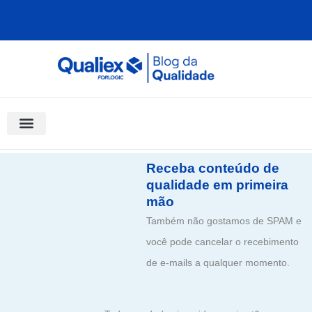
Ir
para
o
conteúdo
Software Para Qualidade
Materiais Gratuitos
Quality Assistant (IA)
Coluna Saber Gestão
Receba conteúdo de
qualidade em primeira
mão
Também não gostamos de SPAM e
você pode cancelar o recebimento
de e-mails a qualquer momento.