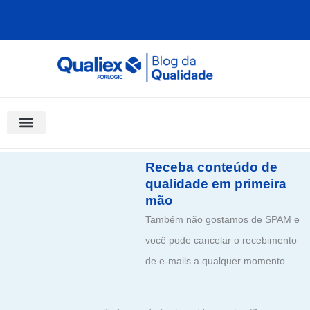
Ir
para
o
conteúdo
Software Para Qualidade
Materiais Gratuitos
Quality Assistant (IA)
Coluna Saber Gestão
Receba conteúdo de
qualidade em primeira
mão
Também não gostamos de SPAM e
você pode cancelar o recebimento
de e-mails a qualquer momento.