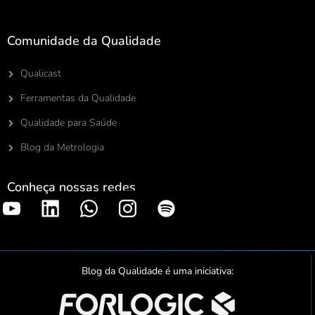
Comunidade da Qualidade
Qualicast
Ferramentas da Qualidade
Qualidade para Saúde
Blog da Metrologia
Conheça nossas redes
S
p
o
t
Blog da Qualidade é uma iniciativa:
i
f