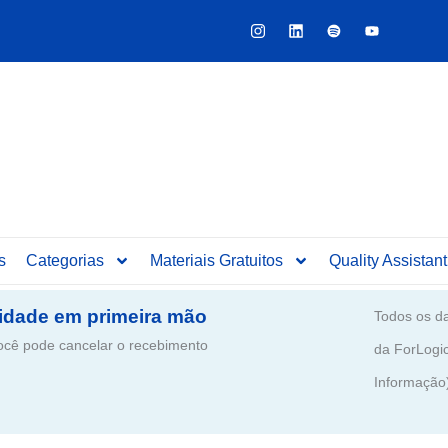
Y
o
u
t
u
b
e
s
Categorias
Materiais Gratuitos
Quality Assistant
idade em primeira mão
Todos os da
ê pode cancelar o recebimento
da ForLogi
Informação