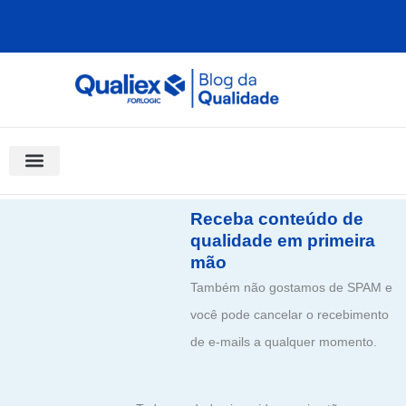
Ir
para
o
conteúdo
Software Para Qualidade
Materiais Gratuitos
Quality Assistant (IA)
Coluna Saber Gestão
Receba conteúdo de
qualidade em primeira
mão
Também não gostamos de SPAM e
você pode cancelar o recebimento
de e-mails a qualquer momento.