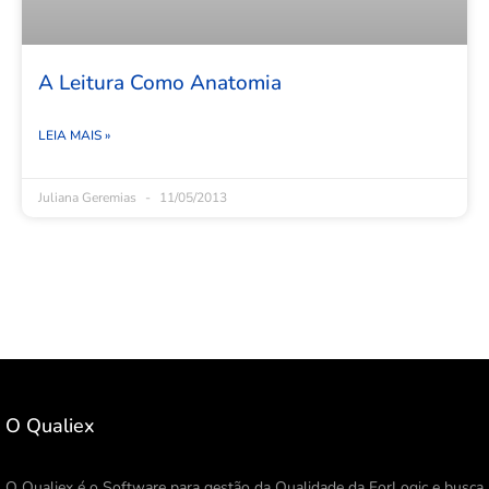
A Leitura Como Anatomia
LEIA MAIS »
Juliana Geremias
11/05/2013
O Qualiex
O Qualiex é o Software para gestão da Qualidade da ForLogic e busca