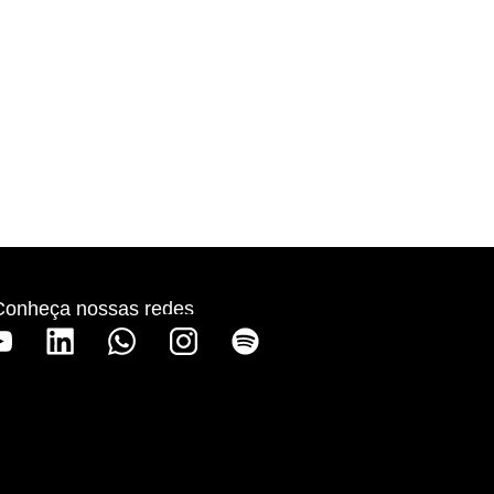
Conheça nossas redes
S
p
o
t
i
f