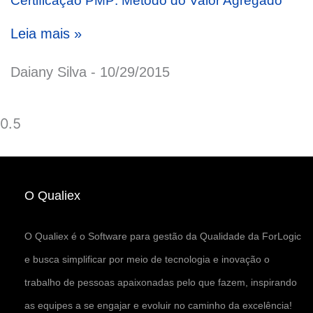
Certificação PMP: Método do Valor Agregado
Leia mais »
Daiany Silva
10/29/2015
O Qualiex
O Qualiex é o Software para gestão da Qualidade da ForLogic
e busca simplificar por meio de tecnologia e inovação o
trabalho de pessoas apaixonadas pelo que fazem, inspirando
as equipes a se engajar e evoluir no caminho da excelência!